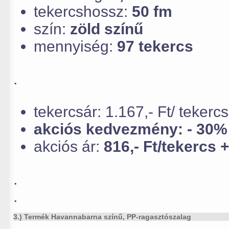
tekercshossz:
50 fm
szín:
zöld színű
mennyiség:
97 tekercs
.
tekercsár: 1.167,- Ft/ tekerc
akciós kedvezmény: - 30%
akciós ár:
816,- Ft/tekercs 
.
.
3.) Termék Havannabarna színű, PP-ragasztószalag