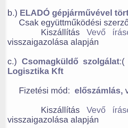
b.)
ELADÓ gépjárművével törté
Csak együttműködési szerződ
Kiszállítás
Vevő írá
visszaigazolása alapján
c.)
Csomagküldő szolgálat
:
Logisztika Kft
Fizetési mód:
előszámlás,
Kiszállítás
Vevő írá
visszaigazolása alapján