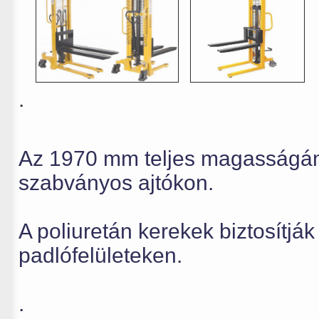
.
Az 1970 mm teljes magasságána
szabványos ajtókon.
A poliuretán kerekek biztosítjá
padlófelületeken.
.