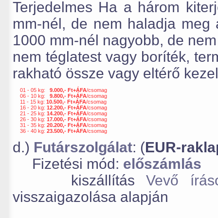
Terjedelmes Ha a három kiter
mm-nél, de nem haladja meg 
1000 mm-nél nagyobb, de nem h
nem téglatest vagy boríték, t
rakható össze vagy eltérő kezel
01 - 05 kg:
9.000,- Ft+ÁFA
/csomag
06 - 10 kg:
9.800,- Ft+ÁFA
/csomag
11 - 15 kg:
10.500,- Ft+ÁFA
/csomag
16 - 20 kg:
12.200,- Ft+ÁFA
/csomag
21 - 25 kg:
14.200,- Ft+ÁFA
/csomag
26 - 30 kg:
17.000,- Ft+ÁFA
/csomag
31 - 35 kg:
20.200,- Ft+ÁFA
/csomag
36 - 40 kg:
23.500,- Ft+ÁFA
/csomag
d.)
Futárszolgálat
: (
EUR-rakla
Fizetési mód:
előszámlás
kiszállítás
Vevő írás
visszaigazolása alapján