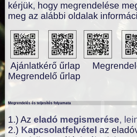
kérjük, hogy megrendelése meg
meg az alábbi oldalak informáci
Ajánlatkérő űrlap Me
Megrendelő űrlap
Megrendelés és teljesítés folyamata
1.) Az
eladó megismerése
,
lei
2.)
Kapcsolatfelvétel
az eladó