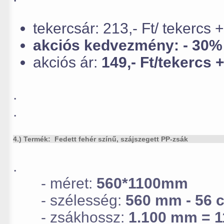
tekercsár: 213,- Ft/ tekercs 
akciós kedvezmény: - 30%
akciós ár:
149,- Ft/tekercs 
.
.
4.) Termék: Fedett fehér színű, szájszegett PP-zsák
.
- méret:
560*1100mm
- szélesség:
560 mm - 56 
- zsákhossz:
1.100 mm = 