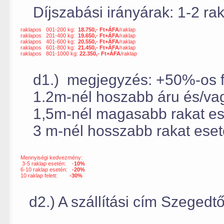
Díjszabási irányárak: 1-2 rak
raklapos 001-200 kg:
18.750,- Ft+ÁFA
/raklap
raklapos 201-400 kg:
19.650,- Ft+ÁFA
/raklap
raklapos 401-600 kg:
20.550,- Ft+ÁFA
/raklap
raklapos 601-800 kg:
21.450,- Ft+ÁFA
/raklap
raklapos 801-1000 kg:
22.350,- Ft+ÁFA
/raklap
d1.) megjegyzés: +50%-os fe
1.2m-nél hoszabb áru és/va
1,5m-nél magasabb rakat es
3 m-nél hosszabb rakat eset
Mennyiségi kedvezmény:
3-5 raklap esetén: -
10%
6-10 raklap esetén:
-20%
10 raklap felett:
-30%
d2.) A szállítási cím Szegedtő