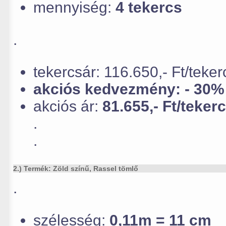
mennyiség:
4 tekercs
.
tekercsár: 116.650,- Ft/teke
akciós kedvezmény: - 30%
akciós ár:
81.655,- Ft/teker
.
.
2.) Termék: Zöld színű, Rassel tömlő
.
szélesség:
0,11m = 11 cm