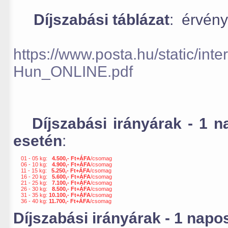
Díjszabási táblázat
: érvény
https://www.posta.hu/static/in
Hun_ONLINE.pdf
Díjszabási irányárak - 1
esetén
:
01 - 05 kg:
4.500,- Ft+ÁFA
/csomag
06 - 10 kg:
4.900,- Ft+ÁFA
/csomag
11 - 15 kg:
5.250,- Ft+ÁFA
/csomag
16 - 20 kg:
5.600,- Ft+ÁFA
/csomag
21 - 25 kg:
7.100,- Ft+ÁFA
/csomag
26 - 30 kg:
8.500,- Ft+ÁFA
/csomag
31 - 35 kg:
10.100,- Ft+ÁFA
/csomag
36 - 40 kg:
11.700,- Ft+ÁFA
/csomag
Díjszabási irányárak - 1 nap