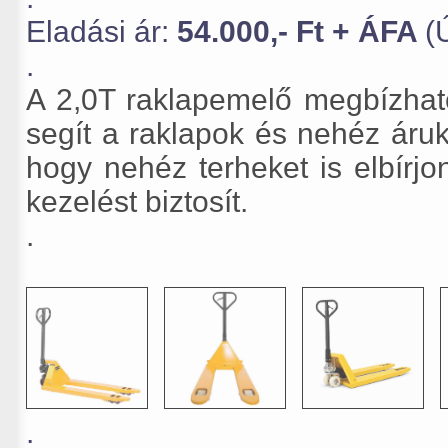
Eladási ár:
54.000,- Ft + ÁFA
(
.
A 2,0T raklapemelő megbízhat
segít a raklapok és nehéz áru
hogy nehéz terheket is elbírj
kezelést biztosít.
.
.