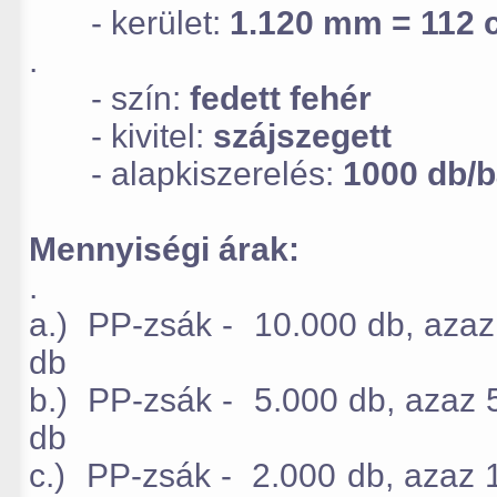
- kerület:
1.120 mm = 112 
.
- szín:
fedett fehér
- kivitel:
szájszegett
- alapkiszerelés:
1000 db/b
Mennyiségi árak:
.
a.) PP-zsák - 10.000 db, aza
db
b.) PP-zsák - 5.000 db, aza
db
c.) PP-zsák - 2.000 db, aza