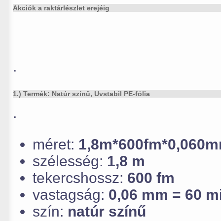
Akciók a raktárlészlet erejéig
.
1.) Termék: Natúr színű, Uvstabil PE-fólia
.
méret:
1,8m*600fm*0,060
szélesség:
1,8 m
tekercshossz:
600 fm
vastagság:
0,06 mm = 60 m
szín:
natúr színű