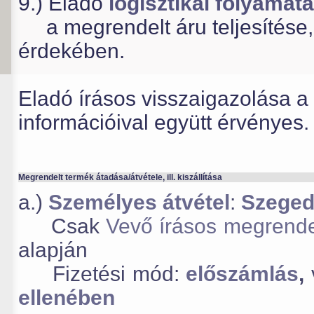
9.) Eladó
logisztikai folyamat
a megrendelt áru teljesítése, ár
érdekében.
Eladó írásos visszaigazolása a 
információival együtt érvényes.
Megrendelt termék átadása/átvétele, ill. kiszállítása
a.)
Személyes átvétel
:
Szeged
Csak
Vevő írásos megrend
alapján
Fizetési mód:
előszámlás
,
ellenében