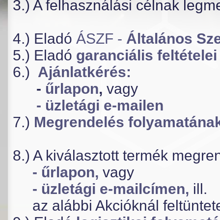
3.) A felhasználási célnak legm
4.) Eladó
ÁSZF -
Általános Sze
5.) Eladó
garanciális feltétele
6.)
Ajánlatkérés:
-
űrlapon
,
vagy
- üzletági e-mailen
7.)
Megrendelés folyamatána
8.) A kiválasztott termék
megren
- űrlapon,
vagy
- üzletági e-mailcímen,
ill.
az alábbi Akcióknál feltüntetet