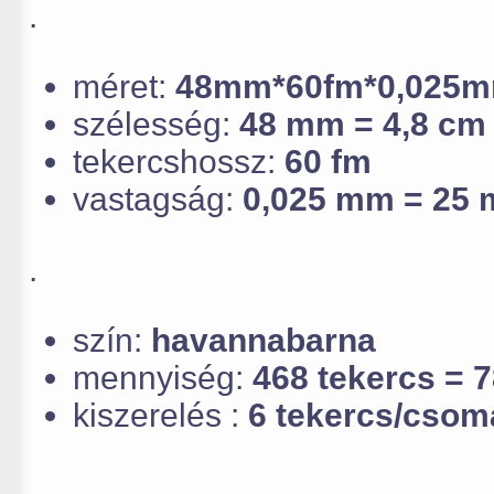
.
méret:
48mm*60fm*0,025
szélesség:
48 mm = 4,8 cm
tekercshossz:
60 fm
vastagság:
0,025 mm = 25 
.
szín:
havannabarna
mennyiség:
468 tekercs = 
kiszerelés :
6 tekercs/csom
.