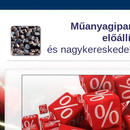
Műanyagipar
előáll
és nagykereskede