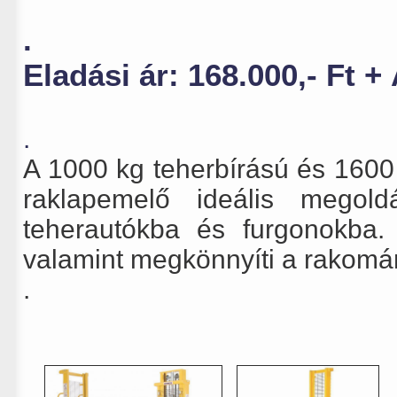
.
Eladási ár:
168.000,- Ft 
.
A 1000 kg teherbírású és 160
raklapemelő ideális megol
teherautókba és furgonokba.
valamint megkönnyíti a rakomá
.