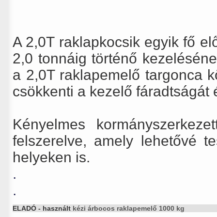
A 2,0T raklapkocsik egyik fő e
2,0 tonnáig történő kezeléséne
a 2,0T raklapemelő targonca 
csökkenti a kezelő fáradtságát é
Kényelmes kormányszerkezet
felszerelve, amely lehetővé 
helyeken is.
.
.
ELADÓ - használt
kézi árbocos raklapemelő 1000 kg